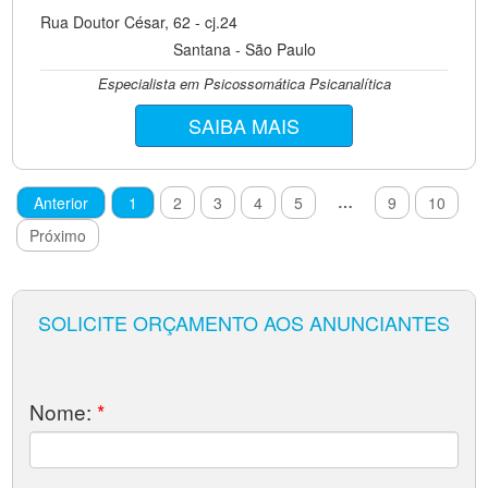
Rua Doutor César, 62 - cj.24
Santana - São Paulo
Especialista em Psicossomática Psicanalítica
SAIBA MAIS
…
Anterior
1
2
3
4
5
9
10
Próximo