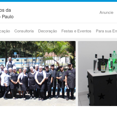
os da
Anuncie
 Paulo
cação
Consultoria
Decoração
Festas e Eventos
Para sua E