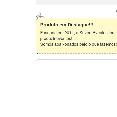
Produto em Destaque!!!
Fundada em 2011, a Seven Eventos tem p
produzir eventos!
Somos apaixonados pelo o que fazemos!