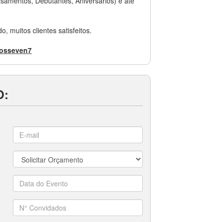
amentos, Debutantes, Aniversários) e até
 muitos clientes satisfeitos.
osseven7
O: