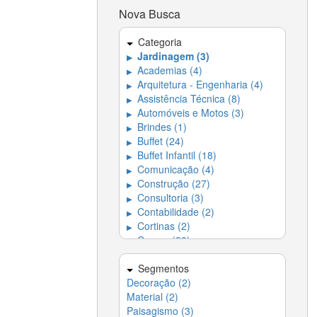
Nova Busca
Categoria
Jardinagem (3)
▶
Academias (4)
▶
Arquitetura - Engenharia (4)
▶
Assistência Técnica (8)
▶
Automóveis e Motos (3)
▶
Brindes (1)
▶
Buffet (24)
▶
Buffet Infantil (18)
▶
Comunicação (4)
▶
Construção (27)
▶
Consultoria (3)
▶
Contabilidade (2)
▶
Cortinas (2)
▶
Cursos (20)
▶
Decoração (18)
▶
Dedetizadora (4)
Segmentos
▶
Decoração (2)
Dedetizadoras e
▶
Desentupidoras (5)
Material (2)
Paisagismo (3)
Desentupidoras (5)
▶