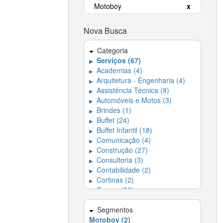
Motoboy
x
Nova Busca
Categoria
Serviços (67)
▶
Academias (4)
▶
Arquitetura - Engenharia (4)
▶
Assistência Técnica (8)
▶
Automóveis e Motos (3)
▶
Brindes (1)
▶
Buffet (24)
▶
Buffet Infantil (18)
▶
Comunicação (4)
▶
Construção (27)
▶
Consultoria (3)
▶
Contabilidade (2)
▶
Cortinas (2)
▶
Cursos (20)
▶
Decoração (18)
▶
Dedetizadora (4)
Segmentos
▶
Motoboy (2)
Dedetizadoras e
▶