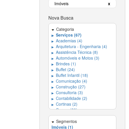
Imóveis
x
Nova Busca
Categoria
Serviços (67)
▶
Academias (4)
▶
Arquitetura - Engenharia (4)
▶
Assistência Técnica (8)
▶
Automóveis e Motos (3)
▶
Brindes (1)
▶
Buffet (24)
▶
Buffet Infantil (18)
▶
Comunicação (4)
▶
Construção (27)
▶
Consultoria (3)
▶
Contabilidade (2)
▶
Cortinas (2)
▶
Cursos (20)
▶
Decoração (18)
▶
Dedetizadora (4)
Segmentos
▶
Imóveis (1)
Dedetizadoras e
▶