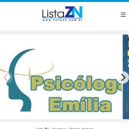
Lista ZN
>
Santana
>
Página Anterior