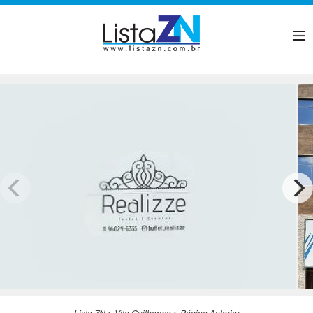
Lista ZN
>
Vila Guilherme
>
Página Anterior