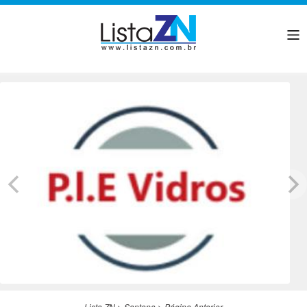
Lista ZN
>
Santana
>
Página Anterior