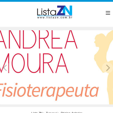
Lista ZN
>
Tucuruvi
>
Página Anterior