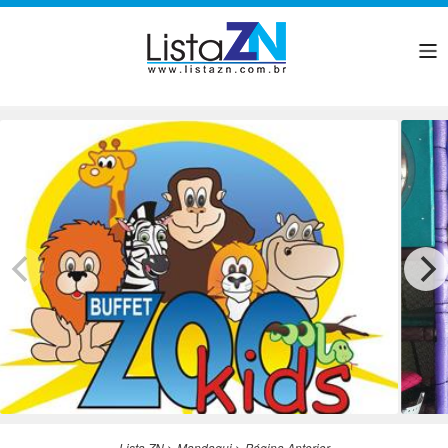
Lista ZN
>
Mandaqui
>
Página Anterior