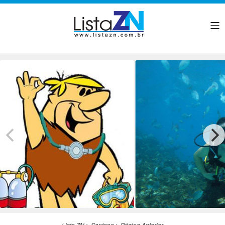
Lista ZN
>
Santana
>
Página Anterior